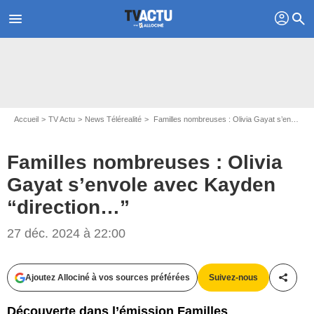
profil
menu
search
Accueil
TV Actu
News Télérealité
Familles nombreuses : Olivia Gayat s’envole avec Kayden “direction…”
Familles nombreuses : Olivia
Gayat s’envole avec Kayden
“direction…”
27 déc. 2024 à 22:00
Instagram @oliviagayat
Ajoutez Allociné à vos sources préférées
Suivez-nous
Partag
Découverte dans l’émission Familles