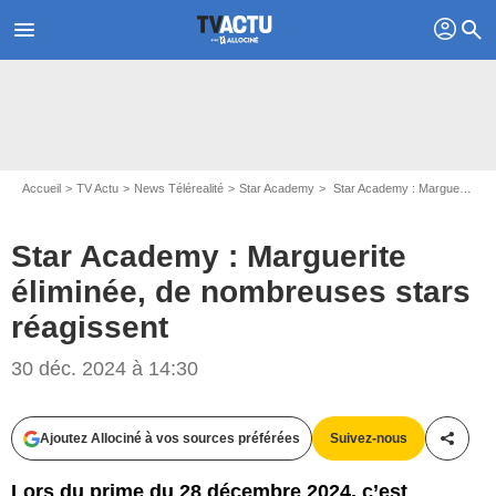
profil
menu
search
Accueil
TV Actu
News Télérealité
Star Academy
Star Academy : Marguerite éliminée, de nombreuses stars réagissent
Star Academy : Marguerite
éliminée, de nombreuses stars
réagissent
30 déc. 2024 à 14:30
Capture d'écran Star Academy / TF1
Ajoutez Allociné à vos sources préférées
Suivez-nous
Partag
Lors du prime du 28 décembre 2024, c’est