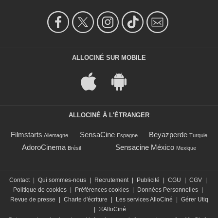
ALLOCINÉ SUR MOBILE
ALLOCINÉ À L'ÉTRANGER
Filmstarts
SensaCine
Beyazperde
Allemagne
Espagne
Turquie
AdoroCinema
Sensacine México
Brésil
Mexique
Contact
|
Qui sommes-nous
|
Recrutement
|
Publicité
|
CGU
|
CGV
|
Politique de cookies
|
Préférences cookies
|
Données Personnelles
|
Revue de presse
|
Charte d'écriture
|
Les services AlloCiné
|
Gérer Utiq
|
©AlloCiné