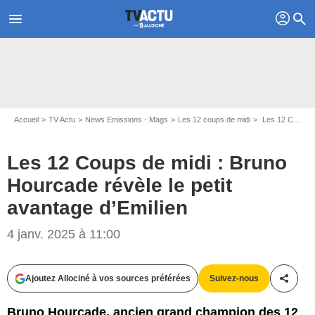
profil
menu
search
Accueil
TV Actu
News Emissions - Mags
Les 12 coups de midi
Les 12 Coups de midi : Bruno Hourcade révèle le petit avantage d’Emilien
Les 12 Coups de midi : Bruno
Hourcade révèle le petit
avantage d’Emilien
Capture d'écran Les 12 coups de Noël / TF1
4 janv. 2025 à 11:00
Ajoutez Allociné à vos sources préférées
Suivez-nous
Partag
Bruno Hourcade, ancien grand champion des 12