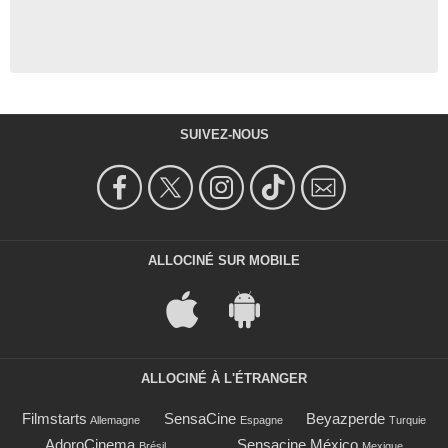
SUIVEZ-NOUS
ALLOCINÉ SUR MOBILE
ALLOCINÉ À L'ÉTRANGER
Filmstarts
SensaCine
Beyazperde
Allemagne
Espagne
Turquie
AdoroCinema
Sensacine México
Brésil
Mexique