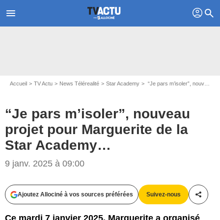
profil
menu
search
Accueil
TV Actu
News Télérealité
Star Academy
“Je pars m’isoler”, nouveau projet pour Marguerite de la Star Academy…
“Je pars m’isoler”, nouveau
projet pour Marguerite de la
Star Academy…
9 janv. 2025 à 09:00
Capture d'écran Star Academy / TF1
Ajoutez Allociné à vos sources préférées
Suivez-nous
Partag
Ce mardi 7 janvier 2025, Marguerite a organisé