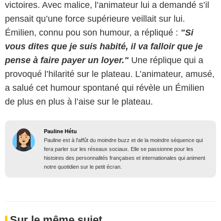
victoires. Avec malice, l’animateur lui a demandé s’il
pensait qu’une force supérieure veillait sur lui.
Émilien, connu pou son humour, a répliqué :
"Si
vous dites que je suis habité, il va falloir que je
pense à faire payer un loyer."
Une réplique qui a
provoqué l’hilarité sur le plateau. L’animateur, amusé,
a salué cet humour spontané qui révèle un Émilien
de plus en plus à l’aise sur le plateau.
Pauline Hétu
Pauline est à l'affût du moindre buzz et de la moindre séquence qui
fera parler sur les réseaux sociaux. Elle se passionne pour les
histoires des personnalités françaises et internationales qui animent
notre quotidien sur le petit écran.
Sur le même sujet