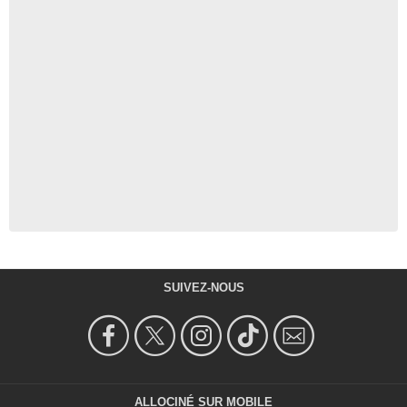
SUIVEZ-NOUS
ALLOCINÉ SUR MOBILE