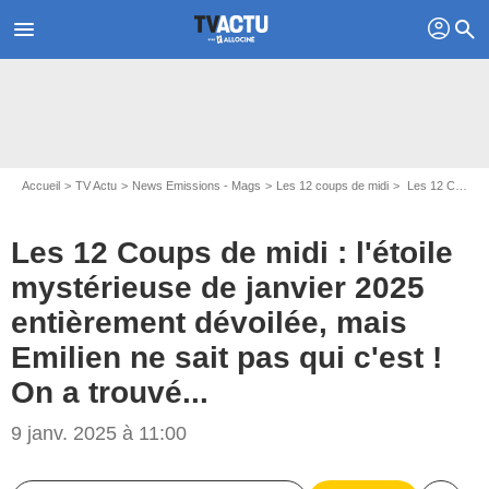
profil
menu
search
Accueil
TV Actu
News Emissions - Mags
Les 12 coups de midi
Les 12 Coups de midi : l'étoile mystérieuse de janvier 2025 entièrement dévoilée, mais Emilien ne sait pas qui c'est ! On a trouvé...
Les 12 Coups de midi : l'étoile
mystérieuse de janvier 2025
entièrement dévoilée, mais
Emilien ne sait pas qui c'est !
On a trouvé...
9 janv. 2025 à 11:00
Capture d'écran TF1 / Les 12 Coups de midi