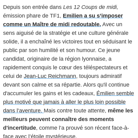
Depuis son entrée dans
Les 12 Coups de midi,
émission phare de TF1,
Emilien a su s’imposer
comme un Maître de midi redoutable.
Avec un
sens aiguisé de la stratégie et une culture générale
solide, il a enchaîné les victoires tout en séduisant le
public par son humilité et son humour. Ce jeune
candidat, originaire de la région lyonnaise, a
rapidement conquis le cœur des téléspectateurs et
celui de
Jean-Luc Reichmann
, toujours admiratif
devant son calme et sa répartie. Alors qu'il continue
d'accumuler les gains et les cadeaux,
Émilien semble
plus motivé que jamais à aller le plus loin possible
dans l’aventure.
Mais contre toute attente,
même les
meilleurs peuvent connaître des moments
d'incertitude
, comme l’a prouvé son récent face-à-
face avec l’étoile mystérieuse.