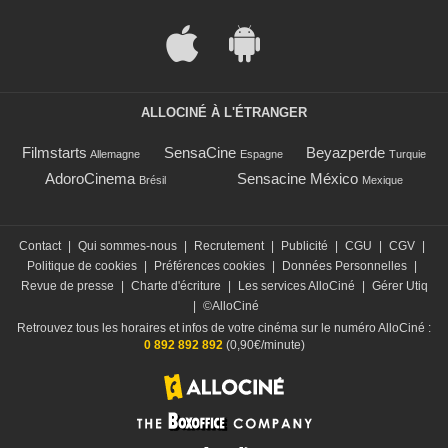
ALLOCINÉ À L'ÉTRANGER
Filmstarts
SensaCine
Beyazperde
Allemagne
Espagne
Turquie
AdoroCinema
Sensacine México
Brésil
Mexique
Contact
|
Qui sommes-nous
|
Recrutement
|
Publicité
|
CGU
|
CGV
|
Politique de cookies
|
Préférences cookies
|
Données Personnelles
|
Revue de presse
|
Charte d'écriture
|
Les services AlloCiné
|
Gérer Utiq
|
©AlloCiné
Retrouvez tous les horaires et infos de votre cinéma sur le numéro AlloCiné :
0 892 892 892
(0,90€/minute)