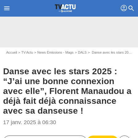
profil
menu
search
Accueil
TV Actu
News Emissions - Mags
DALS
Danse avec les stars 2025 : “J’ai une bonne connexion avec elle”, Florent Manaudou a déjà fait déjà connaissance avec sa danseuse !
Danse avec les stars 2025 :
“J’ai une bonne connexion
avec elle”, Florent Manaudou a
déjà fait déjà connaissance
avec sa danseuse !
© DR
17 janv. 2025 à 06:30