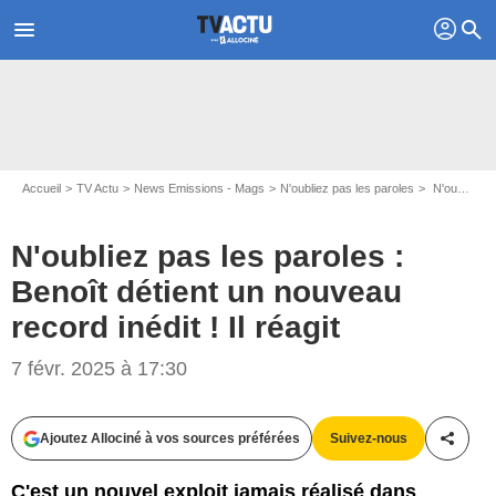
profil
menu
search
Accueil
TV Actu
News Emissions - Mags
N'oubliez pas les paroles
N'oubliez pas les paroles : Benoît détient un nouveau record inédit ! Il réagit
N'oubliez pas les paroles :
Benoît détient un nouveau
record inédit ! Il réagit
Capture d'écran N'oubliez pas les paroles / France 2
7 févr. 2025 à 17:30
Ajoutez Allociné à vos sources préférées
Suivez-nous
Partag
C'est un nouvel exploit jamais réalisé dans