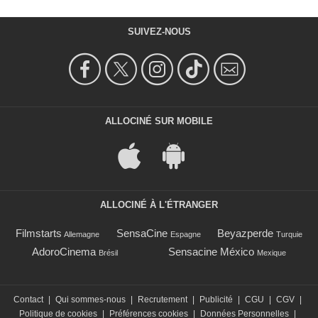
SUIVEZ-NOUS
ALLOCINÉ SUR MOBILE
ALLOCINÉ À L'ÉTRANGER
Filmstarts
SensaCine
Beyazperde
Allemagne
Espagne
Turquie
AdoroCinema
Sensacine México
Brésil
Mexique
Contact
|
Qui sommes-nous
|
Recrutement
|
Publicité
|
CGU
|
CGV
|
Politique de cookies
|
Préférences cookies
|
Données Personnelles
|