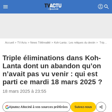
profil
menu
search
Accueil
TV Actu
News Télérealité
Koh-Lanta : Les reliques du destin
Triple éliminations dans Koh-Lanta dont un abandon qu’on n’avait pas vu venir : qui est parti ce mardi 18 mars 2025 ?
Triple éliminations dans Koh-
Lanta dont un abandon qu’on
n’avait pas vu venir : qui est
parti ce mardi 18 mars 2025 ?
Capture d'écran Koh-Lanta / TF1
18 mars 2025 à 23:55
Ajoutez Allociné à vos sources préférées
Suivez-nous
Partag