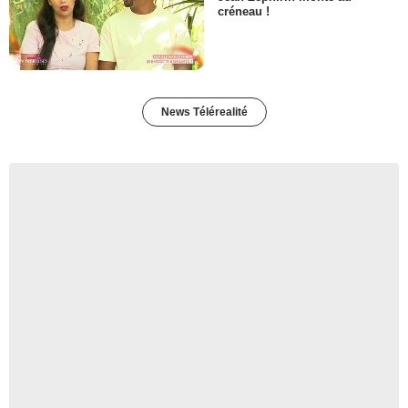
créneau !
News Télérealité