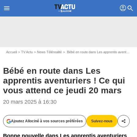
profil
menu
search
Accueil
TV Actu
News Télérealité
Bébé en route dans Les apprentis aventuriers ! Ce qui vous attend ce jeudi 20 mars
Bébé en route dans Les
apprentis aventuriers ! Ce qui
vous attend ce jeudi 20 mars
Capture d'écran Les apprentis aventuriers / W9
20 mars 2025 à 16:30
Ajoutez Allociné à vos sources préférées
Suivez-nous
Partag
Bonne nouvelle dans Les apprentis aventuriers