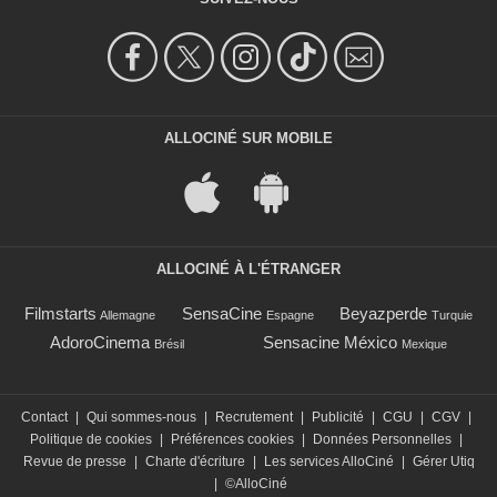
ALLOCINÉ SUR MOBILE
ALLOCINÉ À L'ÉTRANGER
Filmstarts
SensaCine
Beyazperde
Allemagne
Espagne
Turquie
AdoroCinema
Sensacine México
Brésil
Mexique
Contact
|
Qui sommes-nous
|
Recrutement
|
Publicité
|
CGU
|
CGV
|
Politique de cookies
|
Préférences cookies
|
Données Personnelles
|
Revue de presse
|
Charte d'écriture
|
Les services AlloCiné
|
Gérer Utiq
|
©AlloCiné