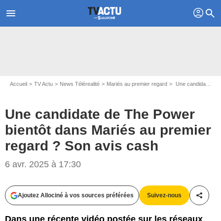
profil
menu
search
Accueil
TV Actu
News Télérealité
Mariés au premier regard
Une candidate de The Power bientôt dans Mariés au premier regard ? Son avis cash
Une candidate de The Power
bientôt dans Mariés au premier
regard ? Son avis cash
Patrick ROBERT / M6
6 avr. 2025 à 17:30
Ajoutez Allociné à vos sources préférées
Suivez-nous
Partag
Dans une récente vidéo postée sur les réseaux