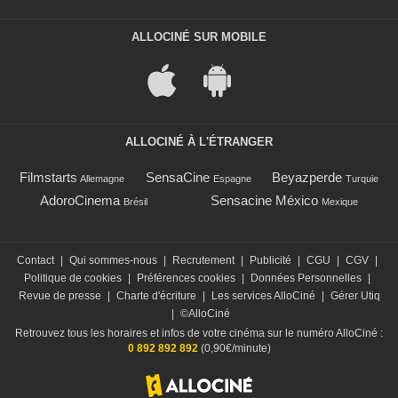
ALLOCINÉ SUR MOBILE
ALLOCINÉ À L'ÉTRANGER
Filmstarts
SensaCine
Beyazperde
Allemagne
Espagne
Turquie
AdoroCinema
Sensacine México
Brésil
Mexique
Contact
|
Qui sommes-nous
|
Recrutement
|
Publicité
|
CGU
|
CGV
|
Politique de cookies
|
Préférences cookies
|
Données Personnelles
|
Revue de presse
|
Charte d'écriture
|
Les services AlloCiné
|
Gérer Utiq
|
©AlloCiné
Retrouvez tous les horaires et infos de votre cinéma sur le numéro AlloCiné :
0 892 892 892
(0,90€/minute)