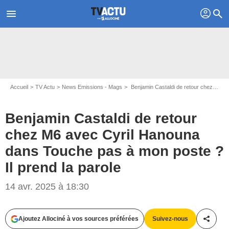
profil
menu
search
Accueil
TV Actu
News Emissions - Mags
Benjamin Castaldi de retour chez M6 avec Cyril Hanouna dans Touche pas à mon poste ? Il prend la parole
Benjamin Castaldi de retour
chez M6 avec Cyril Hanouna
dans Touche pas à mon poste ?
Il prend la parole
14 avr. 2025 à 18:30
Capture d'écran Touche pas à mon poste / C8
Ajoutez Allociné à vos sources préférées
Suivez-nous
Partag