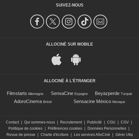
SUIVEZ-NOUS
ALLOCINÉ SUR MOBILE
ALLOCINÉ À L'ÉTRANGER
Filmstarts
SensaCine
Beyazperde
Allemagne
Espagne
Turquie
AdoroCinema
Sensacine México
Brésil
Mexique
Contact
|
Qui sommes-nous
|
Recrutement
|
Publicité
|
CGU
|
CGV
|
Politique de cookies
|
Préférences cookies
|
Données Personnelles
|
Revue de presse
|
Charte d'écriture
|
Les services AlloCiné
|
Gérer Utiq