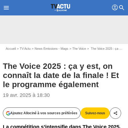
profil
menu
search
Accueil
TV Actu
News Emissions - Mags
The Voice
The Voice 2025 : ça y est, on connaît la date de la finale ! Et le programme également
The Voice 2025 : ça y est, on
connaît la date de la finale ! Et
le programme également
19 avr. 2025 à 18:30
Capture d'écran The Voice / TF1
Ajoutez Allociné à vos sources préférées
Suivez-nous
Partag
La compétition s’intensifie dans The Voice 2025.