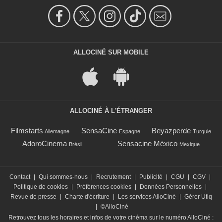
ALLOCINÉ SUR MOBILE
ALLOCINÉ À L'ÉTRANGER
Filmstarts
SensaCine
Beyazperde
Allemagne
Espagne
Turquie
AdoroCinema
Sensacine México
Brésil
Mexique
Contact
|
Qui sommes-nous
|
Recrutement
|
Publicité
|
CGU
|
CGV
|
Politique de cookies
|
Préférences cookies
|
Données Personnelles
|
Revue de presse
|
Charte d'écriture
|
Les services AlloCiné
|
Gérer Utiq
|
©AlloCiné
Retrouvez tous les horaires et infos de votre cinéma sur le numéro AlloCiné :