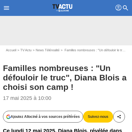
profil
menu
search
Accueil
TV Actu
News Télérealité
Familles nombreuses : "Un défouloir le truc", Diana Blois a choisi son camp !
Familles nombreuses : "Un
défouloir le truc", Diana Blois a
choisi son camp !
Capture d'écran Familles nombreuses : la vie en XXL / TF1
17 mai 2025 à 10:00
Ajoutez Allociné à vos sources préférées
Suivez-nous
Partag
Ce lundi 12 mai 2025, Diana Blois, révélée dans