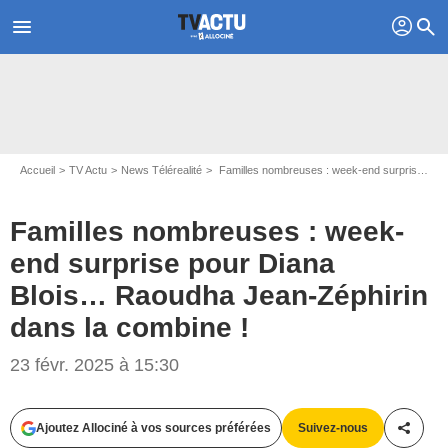
profil
menu
search
Accueil
TV Actu
News Télérealité
Familles nombreuses : week-end surprise pour Diana Blois… Raoudha Jean-Zéphirin dans la combine !
Familles nombreuses : week-
end surprise pour Diana
Blois… Raoudha Jean-Zéphirin
dans la combine !
Capture d'écran Familles nombreuses/ TF1
23 févr. 2025 à 15:30
Ajoutez Allociné à vos sources préférées
Suivez-nous
Partag