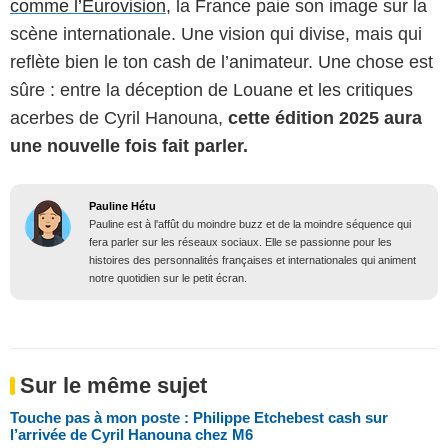
comme l’Eurovision,
la France paie son image sur la
scène internationale. Une vision qui divise, mais qui
reflète bien le ton cash de l’animateur. Une chose est
sûre : entre la déception de Louane et les critiques
acerbes de Cyril Hanouna,
cette édition 2025 aura
une nouvelle fois fait parler.
Pauline Hétu
Pauline est à l'affût du moindre buzz et de la moindre séquence qui
fera parler sur les réseaux sociaux. Elle se passionne pour les
histoires des personnalités françaises et internationales qui animent
notre quotidien sur le petit écran.
Sur le même sujet
Touche pas à mon poste : Philippe Etchebest cash sur
l’arrivée de Cyril Hanouna chez M6