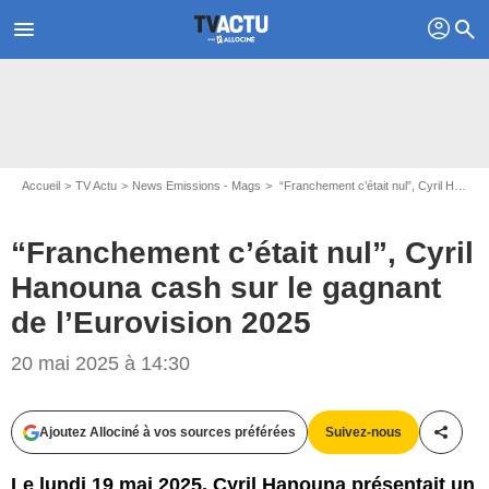
profil
menu
search
Accueil
TV Actu
News Emissions - Mags
“Franchement c’était nul”, Cyril Hanouna cash sur le gagnant de l’Eurovision 2025
“Franchement c’était nul”, Cyril
Hanouna cash sur le gagnant
de l’Eurovision 2025
20 mai 2025 à 14:30
Capture d'écran On marche sur la tête / Europe 1
Ajoutez Allociné à vos sources préférées
Suivez-nous
Partag
Le lundi 19 mai 2025, Cyril Hanouna présentait un