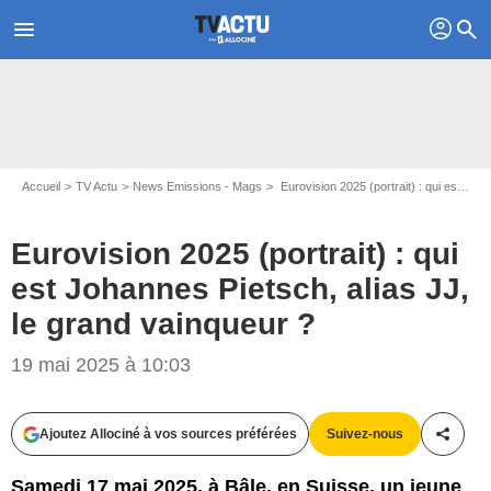
profil
menu
search
Accueil
TV Actu
News Emissions - Mags
Eurovision 2025 (portrait) : qui est Johannes Pietsch, alias JJ, le grand vainqueur ?
Eurovision 2025 (portrait) : qui
est Johannes Pietsch, alias JJ,
le grand vainqueur ?
19 mai 2025 à 10:03
Capture d'écran Eurovision 2025 / France TV
Ajoutez Allociné à vos sources préférées
Suivez-nous
Partag
Samedi 17 mai 2025, à Bâle, en Suisse, un jeune