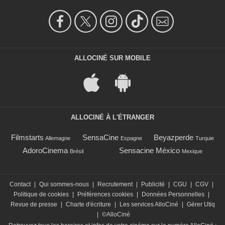
ALLOCINÉ SUR MOBILE
ALLOCINÉ À L'ÉTRANGER
Filmstarts
SensaCine
Beyazperde
Allemagne
Espagne
Turquie
AdoroCinema
Sensacine México
Brésil
Mexique
Contact
|
Qui sommes-nous
|
Recrutement
|
Publicité
|
CGU
|
CGV
|
Politique de cookies
|
Préférences cookies
|
Données Personnelles
|
Revue de presse
|
Charte d'écriture
|
Les services AlloCiné
|
Gérer Utiq
|
©AlloCiné