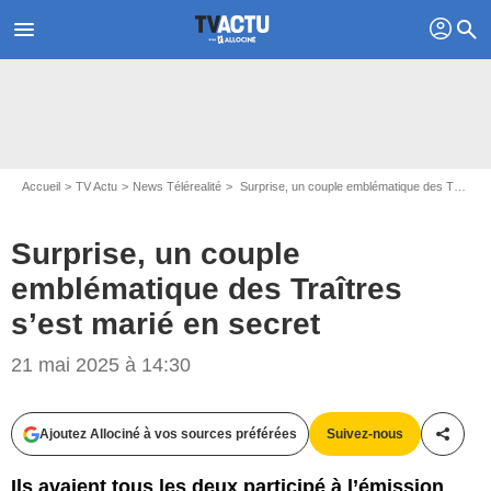
profil
menu
search
Accueil
TV Actu
News Télérealité
Surprise, un couple emblématique des Traîtres s’est marié en secret
Surprise, un couple
emblématique des Traîtres
s’est marié en secret
Capture d'écran Les Traîtres / M6
21 mai 2025 à 14:30
Ajoutez Allociné à vos sources préférées
Suivez-nous
Partag
Ils avaient tous les deux participé à l’émission