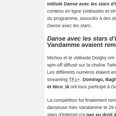
intitulé
Danse avec les stars d'
contenu en ligne (vidéastes et st
du programme, associés à des dan
Danse avec les stars
.
Danse avec les stars d'
Vandamme avaient remp
Michou et le vidéaste Doigby ont 
spin-off diffusé sur la chaîne Twi
Les différents numéros étaient en
streaming
TF1+
.
Domingo, Baghe
et Nico_là
ont tous participé à
Da
La compétition fut finalement re
danseuse Inès Vandamme le 29 
stars d'Internet
n'a
pas eu droit 