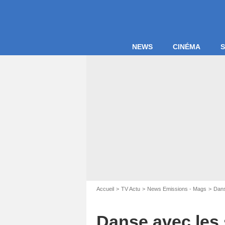
NEWS
CINÉMA
S
Accueil
TV Actu
News Emissions - Mags
Dans
Danse avec les s