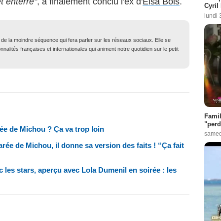
t enterré"
, a finalement conclu l'ex d'
Elsa Bois
.
Cyril
lundi 
t de la moindre séquence qui fera parler sur les réseaux sociaux. Elle se
nalités françaises et internationales qui animent notre quotidien sur le petit
Famil
"perd
rée de Michou ? Ça va trop loin
samed
rée de Michou, il donne sa version des faits ! “Ça fait
 les stars, aperçu avec Lola Dumenil en soirée : les