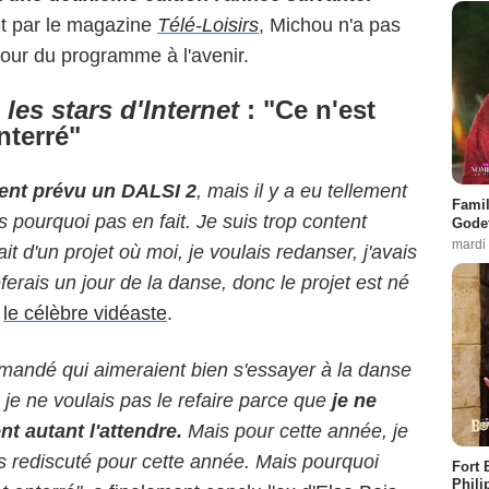
t par le magazine
Télé-Loisirs
, Michou n'a pas
tour du programme à l'avenir.
les stars d'Internet
: "Ce n'est
nterré"
ment prévu un DALSI 2
, mais il y a eu tellement
Famil
 pourquoi pas en fait. Je suis trop content
Godet
mardi
t d'un projet où moi, je voulais redanser, j'avais
erais un jour de la danse, donc le projet est né
é
le célèbre vidéaste
.
emandé qui aimeraient bien s'essayer à la danse
je ne voulais pas le refaire parce que
je ne
nt autant l'attendre.
Mais pour cette année, je
s rediscuté pour cette année. Mais pourquoi
Fort 
Phili