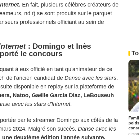
Internet
.
En fait, plusieurs célèbres créateurs de
reameurs, ndlr) se sont produits sur le parquet
seurs professionnels officiant au sein de
Internet
: Domingo et
Inès
orté le concours
To
quant à eux officié en tant qu'animateur de ce
tch de l'ancien candidat de
Danse avec les stars
.
suite disponible en replay sur la plateforme de
ra, Natoo, Gaëlle Garcia Diaz, LeBouseuh
nse avec les stars d'Internet.
Famil
mportée par le streamer Domingo aux côtés de la
poids
conse
mars 2024. Malgré son succès,
Danse avec les
diman
à une deuxième édition l'année suivante.