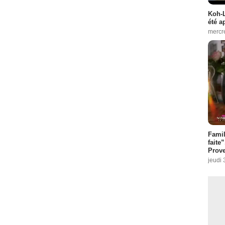
Koh-L
été a
mercr
Fami
faite
Prove
jeudi 