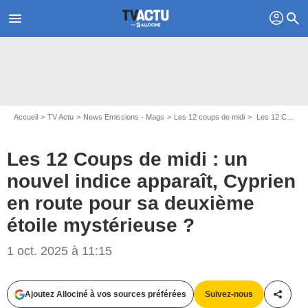
profil
menu
search
Accueil
TV Actu
News Emissions - Mags
Les 12 coups de midi
Les 12 Coups de midi : un nouvel indice apparaît, Cyprien en route pour sa deuxième étoile mystérieuse ?
Les 12 Coups de midi : un
nouvel indice apparaît, Cyprien
en route pour sa deuxième
étoile mystérieuse ?
1 oct. 2025 à 11:15
Ajoutez Allociné à vos sources préférées
Suivez-nous
Partag