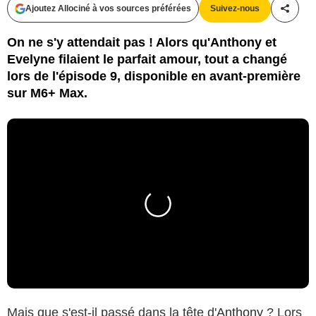
Ajoutez Allociné à vos sources préférées
Suivez-nous
Partag
On ne s'y attendait pas ! Alors qu'Anthony et
Evelyne filaient le parfait amour, tout a changé
lors de l'épisode 9, disponible en avant-première
sur M6+ Max.
Mais que s'est-il passé dans la tête d'
Anthony
? Lors