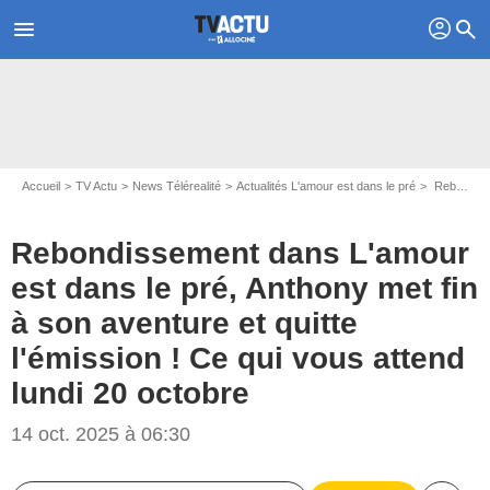
profil
menu
search
Accueil
TV Actu
News Télérealité
Actualités L'amour est dans le pré
Rebondissement dans L'amour est dans le pré, Anthony met fin à son aventure et quitte l'émission ! Ce qui vous attend lundi 20 octobre
Rebondissement dans L'amour
est dans le pré, Anthony met fin
à son aventure et quitte
l'émission ! Ce qui vous attend
lundi 20 octobre
14 oct. 2025 à 06:30