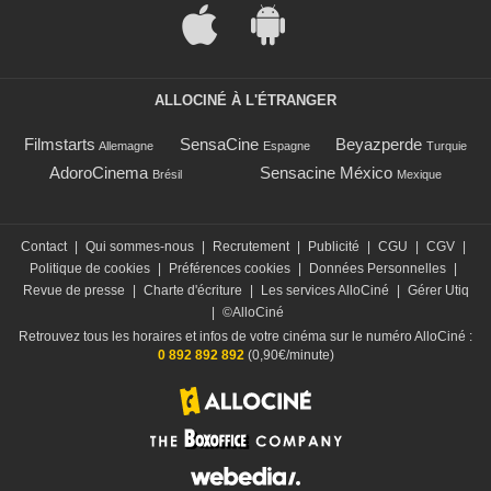
ALLOCINÉ À L'ÉTRANGER
Filmstarts
SensaCine
Beyazperde
Allemagne
Espagne
Turquie
AdoroCinema
Sensacine México
Brésil
Mexique
Contact
|
Qui sommes-nous
|
Recrutement
|
Publicité
|
CGU
|
CGV
|
Politique de cookies
|
Préférences cookies
|
Données Personnelles
|
Revue de presse
|
Charte d'écriture
|
Les services AlloCiné
|
Gérer Utiq
|
©AlloCiné
Retrouvez tous les horaires et infos de votre cinéma sur le numéro AlloCiné :
0 892 892 892
(0,90€/minute)