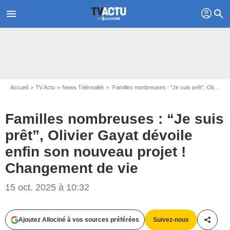
profil
menu
search
Accueil
TV Actu
News Télérealité
Familles nombreuses : “Je suis prêt”, Olivier Gayat dévoile enfin son nouveau projet ! Changement de vie
Familles nombreuses : “Je suis
prêt”, Olivier Gayat dévoile
enfin son nouveau projet !
Changement de vie
15 oct. 2025 à 10:32
Ajoutez Allociné à vos sources préférées
Suivez-nous
Partag