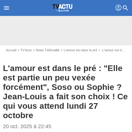
profil
menu
search
Accueil
TV Actu
News Télérealité
L'amour est dans le pré
L'amour est dans le pré : "Elle est partie un peu vexée forcément", Soso ou Sophie ? Jean-Louis a fait son choix ! Ce qui vous attend lundi 27 octobre
L'amour est dans le pré : "Elle
est partie un peu vexée
forcément", Soso ou Sophie ?
Jean-Louis a fait son choix ! Ce
qui vous attend lundi 27
octobre
20 oct. 2025 à 22:45