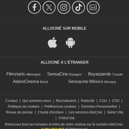
ALLOCINÉ SUR MOBILE
ALLOCINÉ À L'ÉTRANGER
Filmstarts
SensaCine
Beyazperde
Allemagne
Espagne
Turquie
AdoroCinema
Sensacine México
Brésil
Mexique
Contact
|
Qui sommes-nous
|
Recrutement
|
Publicité
|
CGU
|
CGV
|
Politique de cookies
|
Préférences cookies
|
Données Personnelles
|
Revue de presse
|
Charte d'écriture
|
Les services AlloCiné
|
Gérer Utiq
|
©AlloCiné
Retrouvez tous les horaires et infos de votre cinéma sur le numéro AlloCiné :