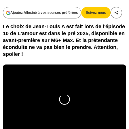
Ajoutez Allociné à vos sources préférées
Suivez-nous
Partag
Le choix de Jean-Louis A est fait lors de l'épisode
10 de L'amour est dans le pré 2025, disponible en
avant-première sur M6+ Max. Et la prétendante
éconduite ne va pas bien le prendre. Attention,
spoiler !