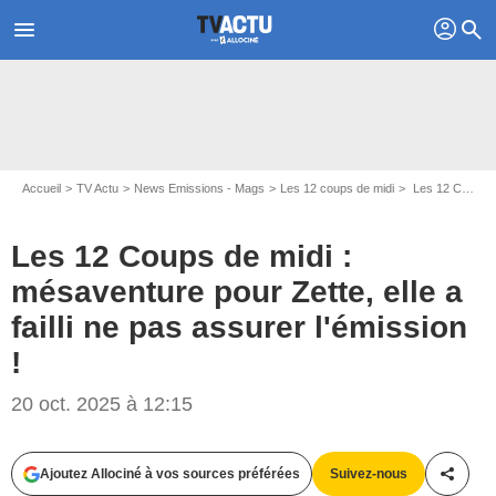
profil
menu
search
Accueil
TV Actu
News Emissions - Mags
Les 12 coups de midi
Les 12 Coups de midi : mésaventure pour Zette, elle a failli ne pas assurer l'émission !
Les 12 Coups de midi :
mésaventure pour Zette, elle a
failli ne pas assurer l'émission
!
20 oct. 2025 à 12:15
Ajoutez Allociné à vos sources préférées
Suivez-nous
Partag