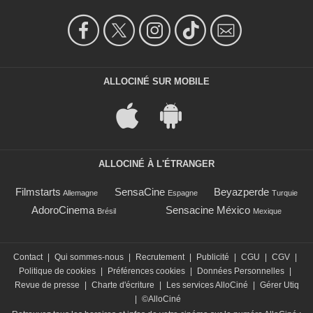
ALLOCINÉ SUR MOBILE
ALLOCINÉ À L'ÉTRANGER
Filmstarts
SensaCine
Beyazperde
Allemagne
Espagne
Turquie
AdoroCinema
Sensacine México
Brésil
Mexique
Contact
|
Qui sommes-nous
|
Recrutement
|
Publicité
|
CGU
|
CGV
|
Politique de cookies
|
Préférences cookies
|
Données Personnelles
|
Revue de presse
|
Charte d'écriture
|
Les services AlloCiné
|
Gérer Utiq
|
©AlloCiné