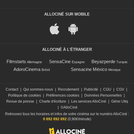
ALLOCINÉ SUR MOBILE
ALLOCINÉ À L'ÉTRANGER
Filmstarts
SensaCine
Beyazperde
Allemagne
Espagne
Turquie
AdoroCinema
Sensacine México
Brésil
Mexique
Contact
|
Qui sommes-nous
|
Recrutement
|
Publicité
|
CGU
|
CGV
|
Politique de cookies
|
Préférences cookies
|
Données Personnelles
|
Revue de presse
|
Charte d'écriture
|
Les services AlloCiné
|
Gérer Utiq
|
©AlloCiné
Retrouvez tous les horaires et infos de votre cinéma sur le numéro AlloCiné :
0 892 892 892
(0,90€/minute)