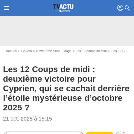
profil
menu
search
Accueil
TV Actu
News Emissions - Mags
Les 12 coups de midi
Les 12 Coups de midi : deuxième victoire pour Cyprien, qui se cachait derrière l’étoile mystérieuse d’octobre 2025 ?
Les 12 Coups de midi :
deuxième victoire pour
Cyprien, qui se cachait derrière
l’étoile mystérieuse d’octobre
2025 ?
21 oct. 2025 à 15:15