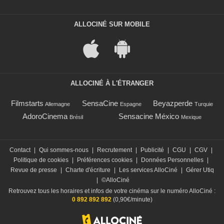
ALLOCINÉ SUR MOBILE
ALLOCINÉ À L'ÉTRANGER
Filmstarts
SensaCine
Beyazperde
Allemagne
Espagne
Turquie
AdoroCinema
Sensacine México
Brésil
Mexique
Contact
|
Qui sommes-nous
|
Recrutement
|
Publicité
|
CGU
|
CGV
|
Politique de cookies
|
Préférences cookies
|
Données Personnelles
|
Revue de presse
|
Charte d'écriture
|
Les services AlloCiné
|
Gérer Utiq
|
©AlloCiné
Retrouvez tous les horaires et infos de votre cinéma sur le numéro AlloCiné :
0 892 892 892
(0,90€/minute)