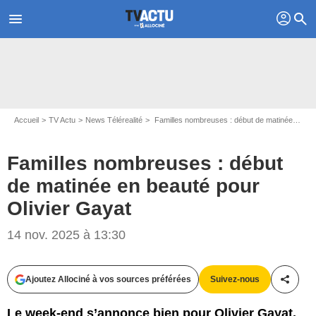
profil
menu
search
Accueil
TV Actu
News Télérealité
Familles nombreuses : début de matinée en beauté pour Olivier Gayat
Familles nombreuses : début
de matinée en beauté pour
Olivier Gayat
14 nov. 2025 à 13:30
Ajoutez Allociné à vos sources préférées
Suivez-nous
Partag
Le week-end s’annonce bien pour Olivier Gayat.