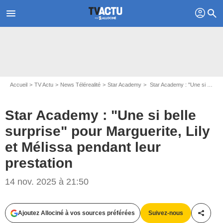
profil
menu
search
Accueil
TV Actu
News Télérealité
Star Academy
Star Academy : "Une si belle surprise" pour Marguerite, Lily et Mélissa pendant leur prestation
Star Academy : "Une si belle
surprise" pour Marguerite, Lily
et Mélissa pendant leur
prestation
14 nov. 2025 à 21:50
Ajoutez Allociné à vos sources préférées
Suivez-nous
Partag