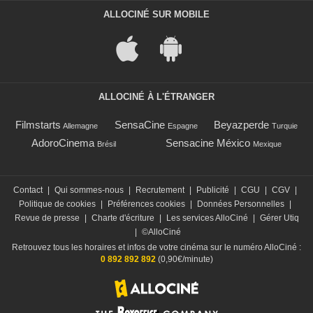
ALLOCINÉ SUR MOBILE
ALLOCINÉ À L'ÉTRANGER
Filmstarts
SensaCine
Beyazperde
Allemagne
Espagne
Turquie
AdoroCinema
Sensacine México
Brésil
Mexique
Contact
|
Qui sommes-nous
|
Recrutement
|
Publicité
|
CGU
|
CGV
|
Politique de cookies
|
Préférences cookies
|
Données Personnelles
|
Revue de presse
|
Charte d'écriture
|
Les services AlloCiné
|
Gérer Utiq
|
©AlloCiné
Retrouvez tous les horaires et infos de votre cinéma sur le numéro AlloCiné :
0 892 892 892
(0,90€/minute)