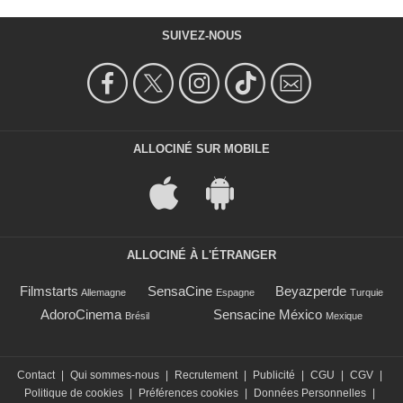
SUIVEZ-NOUS
ALLOCINÉ SUR MOBILE
ALLOCINÉ À L'ÉTRANGER
Filmstarts
SensaCine
Beyazperde
Allemagne
Espagne
Turquie
AdoroCinema
Sensacine México
Brésil
Mexique
Contact
|
Qui sommes-nous
|
Recrutement
|
Publicité
|
CGU
|
CGV
|
Politique de cookies
|
Préférences cookies
|
Données Personnelles
|