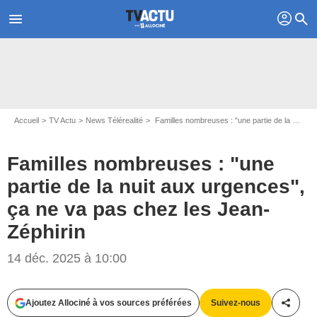
profil
menu
search
Accueil
TV Actu
News Télérealité
Familles nombreuses : "une partie de la nuit aux urgences", ça ne va pas chez les Jean-Zéphirin
Familles nombreuses : "une
partie de la nuit aux urgences",
ça ne va pas chez les Jean-
Zéphirin
14 déc. 2025 à 10:00
Ajoutez Allociné à vos sources préférées
Suivez-nous
Partag