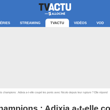
ÉRIES
STREAMING
TVACTU
VIDÉOS
VOD
s champions : Adixia a-t-elle coupé les ponts avec Nicolo depuis leur rupture ? Elle répond
hampions : Adixia a-t-elle c