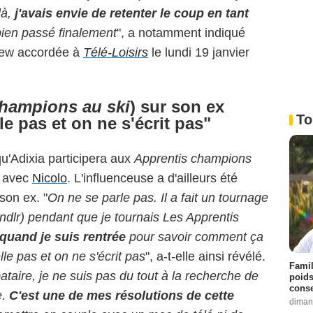
là,
j'avais envie de retenter le coup en tant
 bien passé finalement
", a notamment indiqué
view accordée à
Télé-Loisirs
le lundi 19 janvier
champions au ski
) sur son ex
To
le pas et on ne s'écrit pas"
 qu'Adixia participera aux
Apprentis champions
e avec
Nicolo
. L'influenceuse a d'ailleurs été
son ex. "
On ne se parle pas. Il a fait un tournage
dlr) pendant que je tournais Les Apprentis
 quand je suis rentrée
pour savoir comment ça
lle pas et on ne s'écrit pas
", a-t-elle ainsi révélé.
Famil
bataire, je ne suis pas du tout à la recherche de
poids
conse
e.
C'est une de mes résolutions de cette
diman