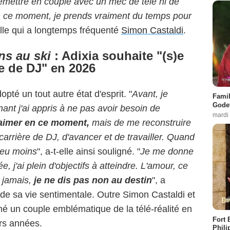
emettre en couple avec un mec de télé ni de
n ce moment, je prends vraiment du temps pour
elle qui a longtemps fréquenté
Simon Castaldi
.
ns au ski
: Adixia souhaite "(s)e
re de DJ" en 2026
té un tout autre état d'esprit. "
Avant, je
Famil
Godet
ant j'ai appris à ne pas avoir besoin de
mardi
'aimer en ce moment,
mais de me reconstruire
arrière de DJ, d'avancer et de travailler.
Quand
 peu moins
", a-t-elle ainsi souligné. "
Je me donne
, j'ai plein d'objectifs à atteindre. L'amour, ce
t jamais,
je ne dis pas non au destin
", a
 de sa vie sentimentale. Outre Simon Castaldi et
rmé un couple emblématique de la télé-réalité en
Fort 
rs années.
Phili