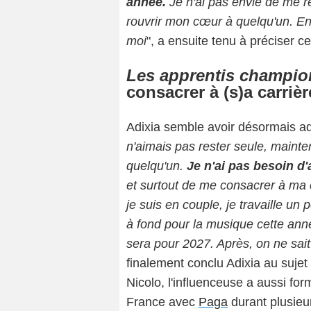
année.
Je n'ai pas envie de me r
rouvrir mon cœur à quelqu'un. E
moi
", a ensuite tenu à préciser c
Les apprentis champio
consacrer à (s)a carriè
Adixia semble avoir désormais adop
n'aimais pas rester seule, mainten
quelqu'un.
Je n'ai pas besoin d
et surtout de me consacrer à ma c
je suis en couple, je travaille un
à fond pour la musique cette année
sera pour 2027. Après, on ne sai
finalement conclu Adixia au sujet
Nicolo, l'influenceuse a aussi fo
France avec
Paga
durant plusieu