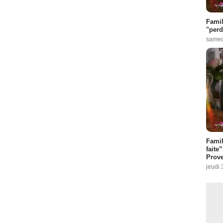
Famil
"perd
samed
Fami
faite
Prove
jeudi 