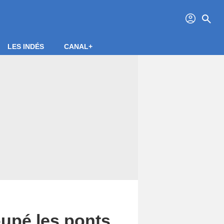
profil
search
LES INDÉS
CANAL+
oupé les ponts