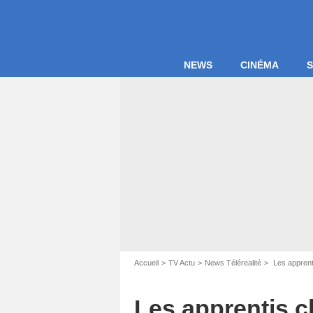
NEWS
CINÉMA
S
Accueil
TV Actu
News Télérealité
Les apprenti
Les apprentis c