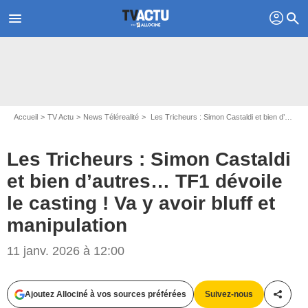
profil
menu
search
Accueil
TV Actu
News Télérealité
Les Tricheurs : Simon Castaldi et bien d’autres… TF1 dévoile le casting ! Va y avoir bluff et manipulation
Les Tricheurs : Simon Castaldi
et bien d’autres… TF1 dévoile
le casting ! Va y avoir bluff et
manipulation
11 janv. 2026 à 12:00
Ajoutez Allociné à vos sources préférées
Suivez-nous
Partag