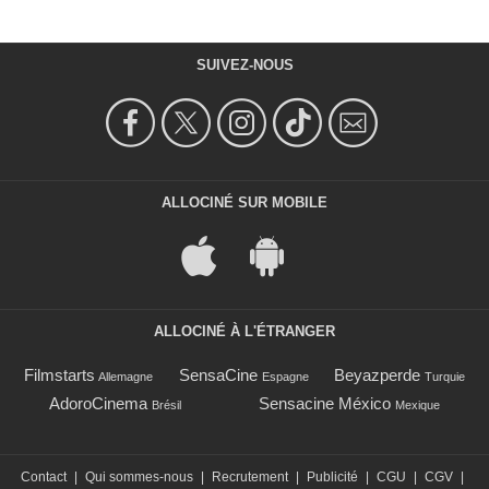
SUIVEZ-NOUS
ALLOCINÉ SUR MOBILE
ALLOCINÉ À L'ÉTRANGER
Filmstarts
SensaCine
Beyazperde
Allemagne
Espagne
Turquie
AdoroCinema
Sensacine México
Brésil
Mexique
Contact
|
Qui sommes-nous
|
Recrutement
|
Publicité
|
CGU
|
CGV
|