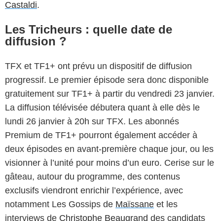
Castaldi
.
Les Tricheurs : quelle date de
diffusion ?
TFX et TF1+ ont prévu un dispositif de diffusion
progressif. Le premier épisode sera donc disponible
gratuitement sur TF1+ à partir du vendredi 23 janvier.
Sweetpixel / ETIENNE JEANNERET / AHPROD ! / TF1
La diffusion télévisée débutera quant à elle dès le
lundi 26 janvier à 20h sur TFX. Les abonnés
Premium de TF1+ pourront également accéder à
deux épisodes en avant-première chaque jour, ou les
visionner à l’unité pour moins d’un euro. Cerise sur le
gâteau, autour du programme, des contenus
exclusifs viendront enrichir l’expérience, avec
notamment Les Gossips de
Maïssane
et les
interviews de
Christophe Beaugrand
des candidats