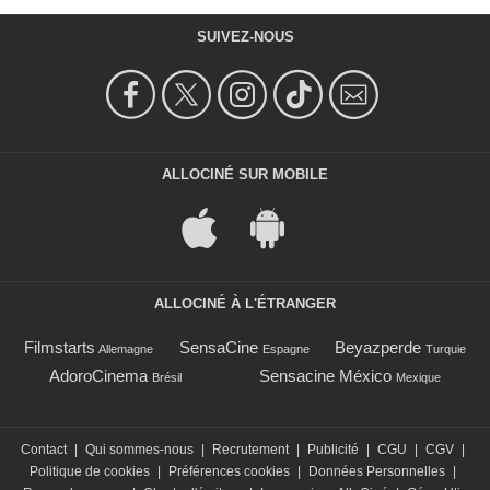
SUIVEZ-NOUS
ALLOCINÉ SUR MOBILE
ALLOCINÉ À L'ÉTRANGER
Filmstarts
SensaCine
Beyazperde
Allemagne
Espagne
Turquie
AdoroCinema
Sensacine México
Brésil
Mexique
Contact
|
Qui sommes-nous
|
Recrutement
|
Publicité
|
CGU
|
CGV
|
Politique de cookies
|
Préférences cookies
|
Données Personnelles
|