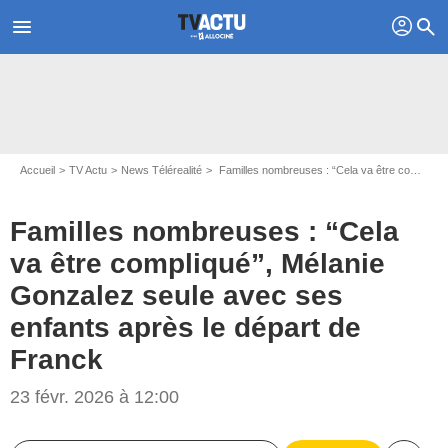
profil
menu
search
Accueil
TV Actu
News Télérealité
Familles nombreuses : “Cela va être compliqué”, Mélanie Gonzalez seule avec ses enfants après le départ de Franck
Familles nombreuses : “Cela
va être compliqué”, Mélanie
Gonzalez seule avec ses
enfants après le départ de
Franck
23 févr. 2026 à 12:00