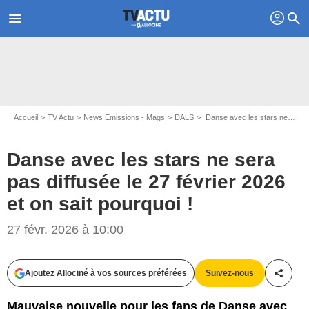
profil
menu
search
Accueil
TV Actu
News Emissions - Mags
DALS
Danse avec les stars ne sera pas diffusée le 27 février 2026 et on sait pourquoi !
Danse avec les stars ne sera
pas diffusée le 27 février 2026
et on sait pourquoi !
27 févr. 2026 à 10:00
Ajoutez Allociné à vos sources préférées
Suivez-nous
Partag
Mauvaise nouvelle pour les fans de Danse avec