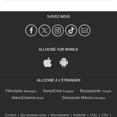
SUIVEZ-NOUS
ALLOCINÉ SUR MOBILE
ALLOCINÉ À L'ÉTRANGER
Filmstarts
SensaCine
Beyazperde
Allemagne
Espagne
Turquie
AdoroCinema
Sensacine México
Brésil
Mexique
Contact
|
Qui sommes-nous
|
Recrutement
|
Publicité
|
CGU
|
CGV
|