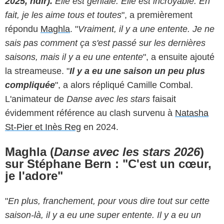
2025, ndlr).
Elle est géniale. Elle est incroyable.
En
fait, je les aime tous et toutes
", a premièrement
répondu
Maghla
. "
Vraiment, il y a une entente. Je ne
sais pas comment ça s'est passé sur les dernières
saisons, mais il y a eu une entente
", a ensuite ajouté
la streameuse. "
Il y a eu une saison un peu plus
compliquée
", a alors répliqué Camille Combal.
L'animateur de
Danse avec les stars
faisait
évidemment référence au clash survenu à
Natasha
St-Pier et Inès Reg
en 2024.
Maghla (
Danse avec les stars 2026
)
sur Stéphane Bern : "C'est un cœur,
je l'adore"
"
En plus, franchement, pour vous dire tout sur cette
saison-là, il y a eu une super entente.
Il y a eu un