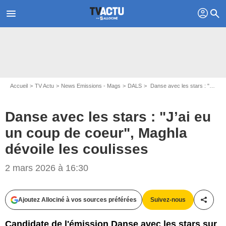
profil
menu
search
Accueil
TV Actu
News Emissions - Mags
DALS
Danse avec les stars : "J’ai eu un coup de coeur", Maghla dévoile les coulisses
Danse avec les stars : "J’ai eu
un coup de coeur", Maghla
dévoile les coulisses
2 mars 2026 à 16:30
Ajoutez Allociné à vos sources préférées
Suivez-nous
Partag
Candidate de l'émission Danse avec les stars sur