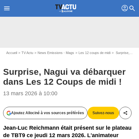
profil
menu
search
Accueil
TV Actu
News Emissions - Mags
Les 12 coups de midi
Surprise, Nagui va débarquer dans Les 12 Coups de midi !
Surprise, Nagui va débarquer
dans Les 12 Coups de midi !
13 mars 2026 à 10:00
Ajoutez Allociné à vos sources préférées
Suivez-nous
Partag
Jean-Luc Reichmann était présent sur le plateau
de TBT9 ce jeudi 12 mars 2026. L'animateur