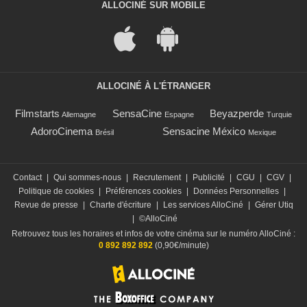
ALLOCINÉ SUR MOBILE
ALLOCINÉ À L'ÉTRANGER
Filmstarts
SensaCine
Beyazperde
Allemagne
Espagne
Turquie
AdoroCinema
Sensacine México
Brésil
Mexique
Contact
|
Qui sommes-nous
|
Recrutement
|
Publicité
|
CGU
|
CGV
|
Politique de cookies
|
Préférences cookies
|
Données Personnelles
|
Revue de presse
|
Charte d'écriture
|
Les services AlloCiné
|
Gérer Utiq
|
©AlloCiné
Retrouvez tous les horaires et infos de votre cinéma sur le numéro AlloCiné :
0 892 892 892
(0,90€/minute)