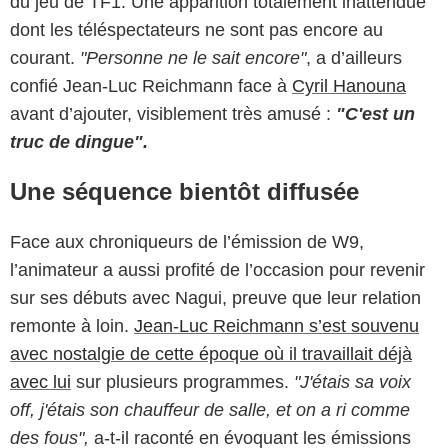
du jeu de TF1. Une apparition totalement inattendue
dont les téléspectateurs ne sont pas encore au
courant.
"Personne ne le sait encore"
, a d’ailleurs
confié Jean-Luc Reichmann face à
Cyril Hanouna
avant d’ajouter, visiblement très amusé :
"C'est un
truc de dingue".
Une séquence bientôt diffusée
Face aux chroniqueurs de l’émission de W9,
l’animateur a aussi profité de l’occasion pour revenir
sur ses débuts avec Nagui, preuve que leur relation
remonte à loin.
Jean-Luc Reichmann s’est souvenu
avec nostalgie de cette époque où il travaillait déjà
avec lui
sur plusieurs programmes.
"J'étais sa voix
off, j'étais son chauffeur de salle, et on a ri comme
des fous",
a-t-il raconté en évoquant les émissions