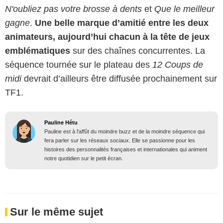
N'oubliez pas votre brosse à dents
et
Que le meilleur
gagne
.
Une belle marque d’amitié entre les deux
animateurs, aujourd’hui chacun à la tête de jeux
emblématiques
sur des chaînes concurrentes. La
séquence tournée sur le plateau des
12 Coups de
midi
devrait d’ailleurs être diffusée prochainement sur
TF1.
Pauline Hétu
Pauline est à l'affût du moindre buzz et de la moindre séquence qui
fera parler sur les réseaux sociaux. Elle se passionne pour les
histoires des personnalités françaises et internationales qui animent
notre quotidien sur le petit écran.
Sur le même sujet