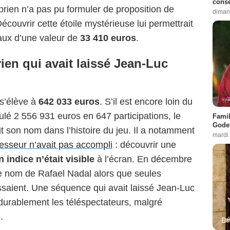
conse
prien n’a pas pu formuler de proposition de
diman
écouvrir cette étoile mystérieuse lui permettrait
aux d’une valeur de
33 410 euros
.
ien qui avait laissé Jean-Luc
 s’élève à
642 033 euros
. S’il est encore loin du
ulé 2 556 931 euros en 647 participations, le
Famil
Godet
it son nom dans l’histoire du jeu. Il a notamment
mardi
esseur n’avait pas accompli
: découvrir une
 indice n’était visible
à l’écran. En décembre
é le nom de Rafael Nadal alors que seules
issaient. Une séquence qui avait laissé Jean-Luc
urablement les téléspectateurs, malgré
.