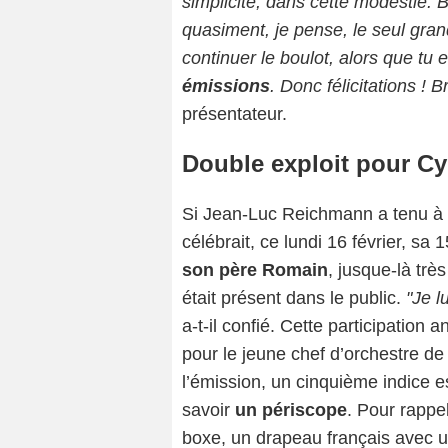
simplicité, dans cette modestie. 
quasiment, je pense, le seul gran
continuer le boulot, alors que tu
émissions
. Donc félicitations ! B
présentateur.
Double exploit pour C
Si Jean-Luc Reichmann a tenu à p
célébrait, ce lundi 16 février, sa 
son père Romain
, jusque-là trè
était présent dans le public.
"Je l
a-t-il confié. Cette participation 
pour le jeune chef d’orchestre de
l’émission, un cinquième indice e
savoir
un périscope
. Pour rappe
boxe, un drapeau français avec u