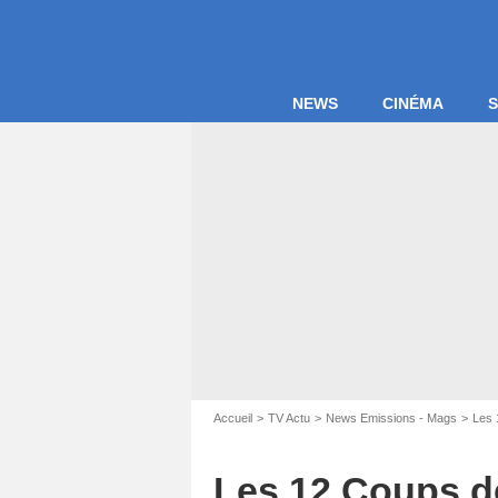
NEWS
CINÉMA
S
Accueil
TV Actu
News Emissions - Mags
Les 
Les 12 Coups de