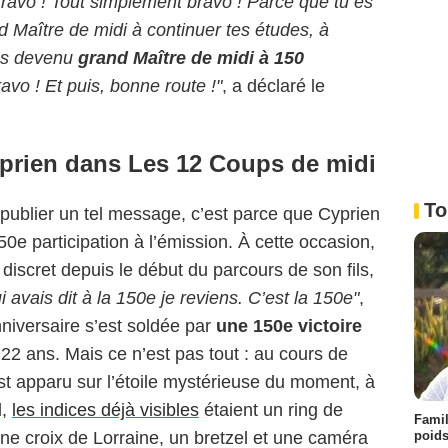
Bravo ! Tout simplement bravo ! Parce que tu es
d Maître de midi à continuer tes études, à
 es devenu
grand Maître de midi à 150
ravo ! Et puis, bonne route !"
, a déclaré le
yprien dans Les 12 Coups de midi
To
ublier un tel message, c’est parce que Cyprien
150e participation à l’émission. À cette occasion,
s discret depuis le début du parcours de son fils,
ui avais dit à la 150e je reviens. C’est la 150e"
,
anniversaire s’est soldée par
une 150e victoire
 22 ans. Mais ce n’est pas tout : au cours de
st apparu sur l’étoile mystérieuse du moment, à
l,
les indices déjà visibles
étaient un ring de
Famil
poids
ne croix de Lorraine, un bretzel et une caméra