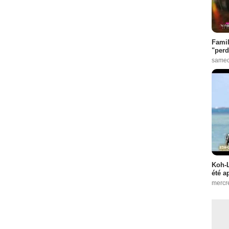
Famil
"perd
samed
Koh-L
été a
mercr