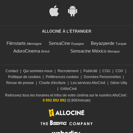
ALLOCINÉ À L'ÉTRANGER
Filmstarts
SensaCine
Beyazperde
Allemagne
Espagne
Turquie
AdoroCinema
Sensacine México
Brésil
Mexique
Contact
|
Qui sommes-nous
|
Recrutement
|
Publicité
|
CGU
|
CGV
|
Politique de cookies
|
Préférences cookies
|
Données Personnelles
|
Revue de presse
|
Charte d'écriture
|
Les services AlloCiné
|
Gérer Utiq
|
©AlloCiné
Retrouvez tous les horaires et infos de votre cinéma sur le numéro AlloCiné :
0 892 892 892
(0,90€/minute)