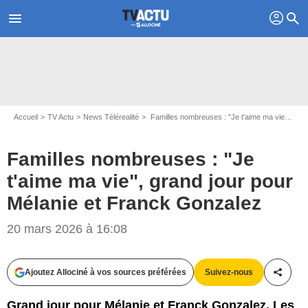
profil
menu
search
Accueil
TV Actu
News Télérealité
Familles nombreuses : "Je t'aime ma vie", grand jour pour Mélanie et Franck Gonzalez
Familles nombreuses : "Je
t'aime ma vie", grand jour pour
Mélanie et Franck Gonzalez
20 mars 2026 à 16:08
Ajoutez Allociné à vos sources préférées
Suivez-nous
Partag
Grand jour pour Mélanie et Franck Gonzalez. Les