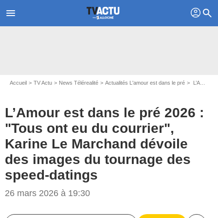
profil
menu
search
Accueil
TV Actu
News Télérealité
Actualités L'amour est dans le pré
L’Amour est dans le pré 2026 : "Tous ont eu du courrier", Karine Le Marchand dévoile des images du tournage des speed-datings
L’Amour est dans le pré 2026 :
"Tous ont eu du courrier",
Karine Le Marchand dévoile
des images du tournage des
speed-datings
26 mars 2026 à 19:30