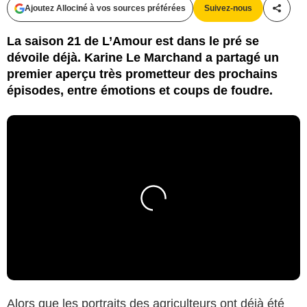
Ajoutez Allociné à vos sources préférées
Suivez-nous
Partag
La saison 21 de L’Amour est dans le pré se
dévoile déjà. Karine Le Marchand a partagé un
premier aperçu très prometteur des prochains
épisodes, entre émotions et coups de foudre.
Alors que les portraits des agriculteurs ont déjà été