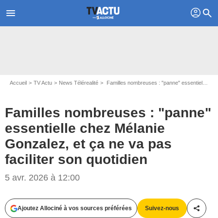
profil
menu
search
Accueil
TV Actu
News Télérealité
Familles nombreuses : "panne" essentielle chez Mélanie Gonzalez, et ça ne va pas faciliter son quotidien
Familles nombreuses : "panne"
essentielle chez Mélanie
Gonzalez, et ça ne va pas
faciliter son quotidien
5 avr. 2026 à 12:00
Ajoutez Allociné à vos sources préférées
Suivez-nous
Partag