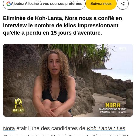
Ajoutez Allociné à vos sources préférées
Suivez-nous
Partag
Eliminée de Koh-Lanta, Nora nous a confié en
interview le nombre de kilos impressionnant
qu'elle a perdu en 15 jours d'aventure.
Nora
était l'une des candidates de
Koh-Lanta : Les