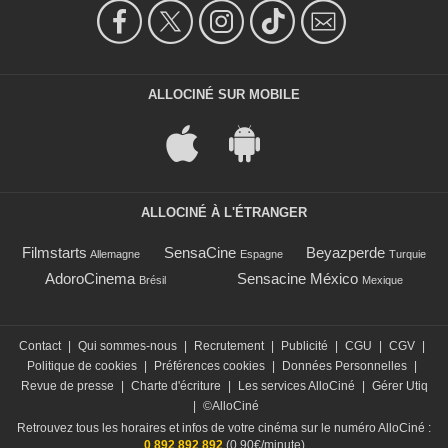
ALLOCINÉ SUR MOBILE
ALLOCINÉ À L'ÉTRANGER
Filmstarts
SensaCine
Beyazperde
Allemagne
Espagne
Turquie
AdoroCinema
Sensacine México
Brésil
Mexique
Contact
|
Qui sommes-nous
|
Recrutement
|
Publicité
|
CGU
|
CGV
|
Politique de cookies
|
Préférences cookies
|
Données Personnelles
|
Revue de presse
|
Charte d'écriture
|
Les services AlloCiné
|
Gérer Utiq
|
©AlloCiné
Retrouvez tous les horaires et infos de votre cinéma sur le numéro AlloCiné :
0 892 892 892
(0,90€/minute)