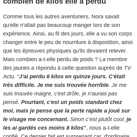
combien de kilos elle a perdu
Comme tous les autres aventuriers, Nora savait
qu'elle n'allait pas beaucoup manger lors de son
expérience. Ainsi, au fil des jours, elle a vu son corps
changer entre le peu de nourriture à disposition, ainsi
que les épreuves physiques qu'ils devaient relever.
Mais combien a-t-elle perdu de poids ? La membre
des jaunes a répondu à cette question auprès de
TV
Actu
. "
J
’ai perdu 8 kilos en quinze jours. C'était
très difficile. Je me suis trouvée horrible
. Je me
suis trouvée maigre, c'est drôle, je n'aurais pas
pensé.
Pourtant, c'est un poids standard chez
moi, mais je pense que la perte rapide a joué sur
le visage me concernant.
Sinon c’est plutôt cool,
je
les ai gardés ces moins 8 kilos
"
, nous a-t-elle
confié. Ce dernier fait est surprenant car, d'ordinaire,