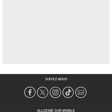
SUIVEZ-NOUS
ALLOCINÉ SUR MOBILE