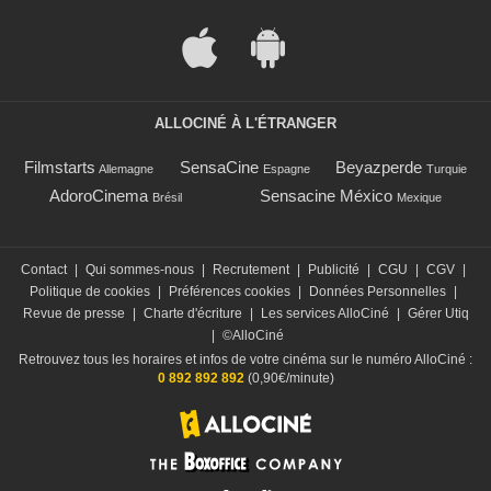
ALLOCINÉ À L'ÉTRANGER
Filmstarts
SensaCine
Beyazperde
Allemagne
Espagne
Turquie
AdoroCinema
Sensacine México
Brésil
Mexique
Contact
|
Qui sommes-nous
|
Recrutement
|
Publicité
|
CGU
|
CGV
|
Politique de cookies
|
Préférences cookies
|
Données Personnelles
|
Revue de presse
|
Charte d'écriture
|
Les services AlloCiné
|
Gérer Utiq
|
©AlloCiné
Retrouvez tous les horaires et infos de votre cinéma sur le numéro AlloCiné :
0 892 892 892
(0,90€/minute)