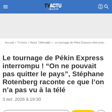
profil
menu
search
Accueil
TV Actu
News Télérealité
Le tournage de Pékin Express interrompu ! “On ne pouvait pas quitter le pays”, Stéphane Rotenberg raconte ce que l’on n’a pas vu à la télé
Le tournage de Pékin Express
interrompu ! “On ne pouvait
pas quitter le pays”, Stéphane
Rotenberg raconte ce que l’on
n’a pas vu à la télé
3 avr. 2026 à 19:30