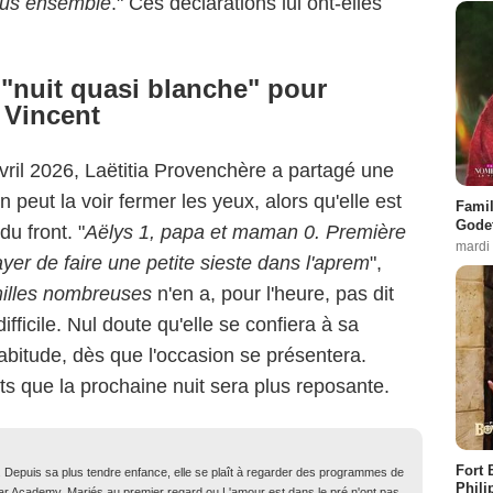
tous ensemble
." Ces déclarations lui ont-elles
"nuit quasi blanche" pour
 Vincent
vril 2026, Laëtitia Provenchère a partagé une
n peut la voir fermer les yeux, alors qu'elle est
Famil
Godet
u front. "
Aëlys 1, papa et maman 0. Première
mardi
yer de faire une petite sieste dans l'aprem
",
illes nombreuses
n'en a, pour l'heure, pas dit
difficile. Nul doute qu'elle se confiera à sa
bitude, dès que l'occasion se présentera.
s que la prochaine nuit sera plus reposante.
Fort 
. Depuis sa plus tendre enfance, elle se plaît à regarder des programmes de
Phili
Star Academy, Mariés au premier regard ou L'amour est dans le pré n'ont pas