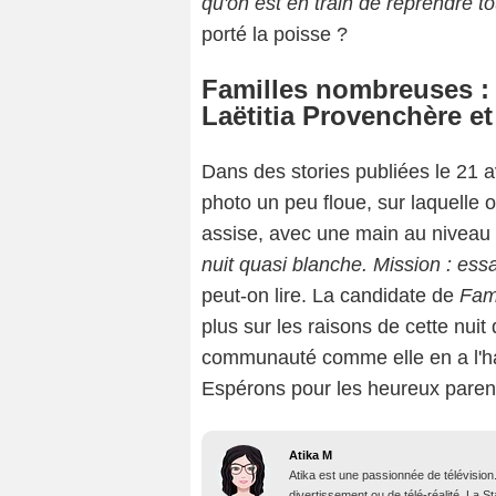
qu'on est en train de reprendre 
porté la poisse ?
Familles nombreuses : 
Laëtitia Provenchère et
Dans des stories publiées le 21 a
photo un peu floue, sur laquelle o
assise, avec une main au niveau d
nuit quasi blanche. Mission : essa
peut-on lire. La candidate de
Fam
plus sur les raisons de cette nuit 
communauté comme elle en a l'ha
Espérons pour les heureux parent
Atika M
Atika est une passionnée de télévision
divertissement ou de télé-réalité. La 