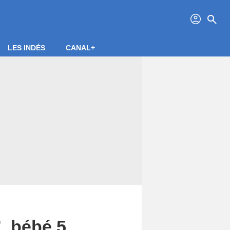
profil
search
LES INDÉS
CANAL+
, bébé 5