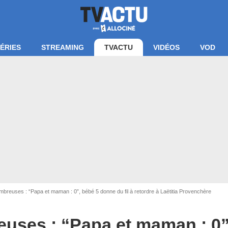
ÉRIES
STREAMING
TVACTU
VIDÉOS
VOD
breuses : “Papa et maman : 0”, bébé 5 donne du fil à retordre à Laëtitia Provenchère
uses : “Papa et maman : 0”