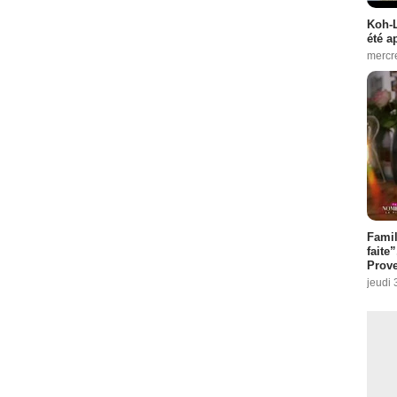
Koh-L
été a
mercr
Fami
faite
Prove
jeudi 