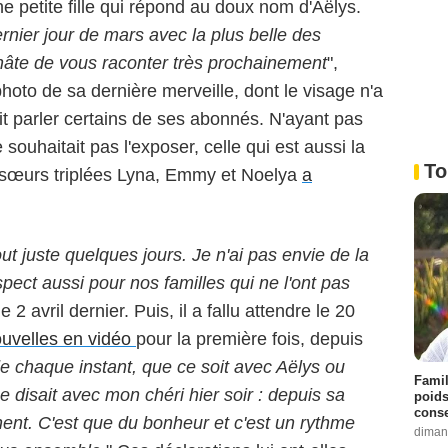
 petite fille qui répond au doux nom d'Aëlys.
rnier jour de mars avec la plus belle des
 hâte de vous raconter très prochainement
",
photo de sa dernière merveille, dont le visage n'a
ait parler certains de ses abonnés. N'ayant pas
 souhaitait pas l'exposer, celle qui est aussi la
To
 sœurs triplées Lyna, Emmy et Noelya
a
tout juste quelques jours. Je n'ai pas envie de la
spect aussi pour nos familles qui ne l'ont pas
 le 2 avril dernier. Puis, il a fallu attendre le 20
uvelles en vidéo
pour la première fois, depuis
de chaque instant, que ce soit avec Aëlys ou
Famil
e disait avec mon chéri hier soir : depuis sa
poids
conse
nent. C'est que du bonheur et c'est un rythme
diman