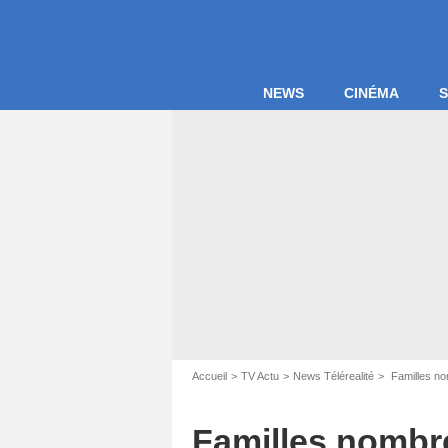
NEWS
CINÉMA
S
Accueil
TV Actu
News Télérealité
Familles nom
Familles nombre