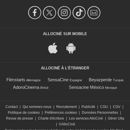
ALLOCINÉ SUR MOBILE
ALLOCINÉ À L'ÉTRANGER
Filmstarts
SensaCine
Beyazperde
Allemagne
Espagne
Turquie
AdoroCinema
Sensacine México
Brésil
Mexique
Contact
|
Qui sommes-nous
|
Recrutement
|
Publicité
|
CGU
|
CGV
|
Politique de cookies
|
Préférences cookies
|
Données Personnelles
|
Revue de presse
|
Charte d'écriture
|
Les services AlloCiné
|
Gérer Utiq
|
©AlloCiné