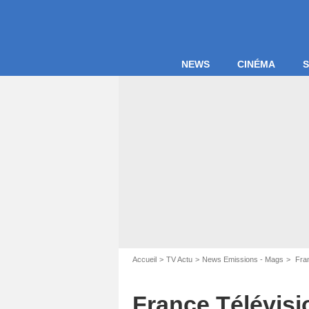
NEWS
CINÉMA
S
Accueil
TV Actu
News Emissions - Mags
Fran
France Télévisi