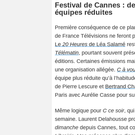
Festival de Cannes : d
équipes réduites
Première conséquence de ce plan
de France Télévisions ne feront 
Le
20 Heures
de Léa Salamé
res
Télématin
, pourtant souvent prés
éditions. Certaines émissions ma
une organisation allégée.
C à vo
équipe plus réduite qu’à l’habitu
de Pierre Lescure et
Bertrand C
Paris avec Aurélie Casse pour suiv
Même logique pour
C ce soir
, qu
semaine. Laurent Delahousse pro
dimanche
depuis Cannes, tout c