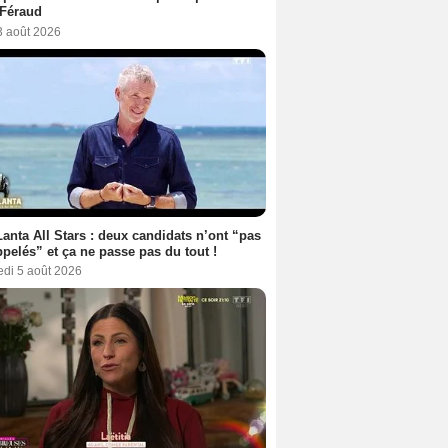
 Féraud
3 août 2026
anta All Stars : deux candidats n’ont “pas
ppelés” et ça ne passe pas du tout !
edi 5 août 2026