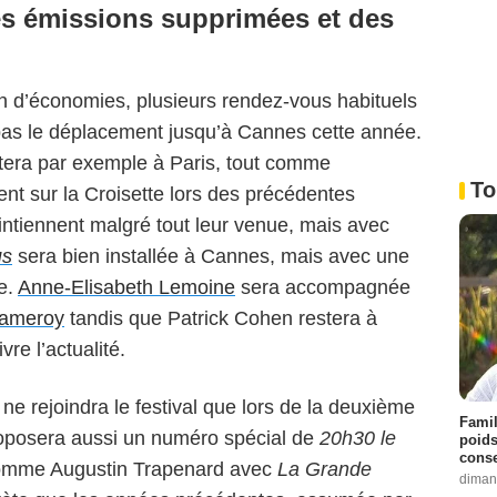
es émissions supprimées et des
 d’économies, plusieurs rendez-vous habituels
pas le déplacement jusqu’à Cannes cette année.
tera par exemple à Paris, tout comme
To
ent sur la Croisette lors des précédentes
intiennent malgré tout leur venue, mais avec
us
sera bien installée à Cannes, mais avec une
de.
Anne-Elisabeth Lemoine
sera accompagnée
hameroy
tandis que Patrick Cohen restera à
re l’actualité.
i ne rejoindra le festival que lors de la deuxième
Famil
posera aussi un numéro spécial de
20h30 le
poids
conse
omme Augustin Trapenard avec
La Grande
diman