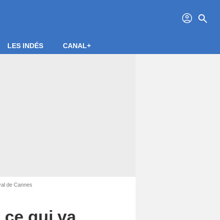
profil
search
LES INDÉS
CANAL+
ival de Cannes
 ce qui va