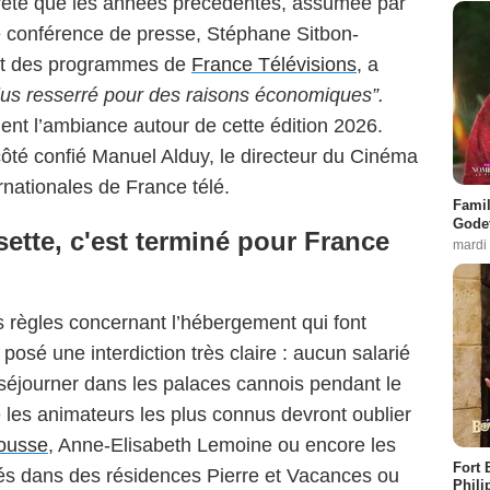
crète que les années précédentes, assumée par
ne conférence de presse, Stéphane Sitbon-
et des programmes de
France Télévisions
, a
lus resserré pour des raisons économiques”.
nt l’ambiance autour de cette édition 2026.
côté confié Manuel Alduy, le directeur du Cinéma
rnationales de France télé.
Famil
Godet
sette, c'est terminé pour France
mardi
s règles concernant l’hébergement qui font
 posé une interdiction très claire : aucun salarié
séjourner dans les palaces cannois pendant le
les animateurs les plus connus devront oublier
ousse
, Anne-Elisabeth Lemoine ou encore les
Fort 
és dans des résidences Pierre et Vacances ou
Phili