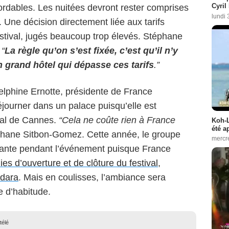
Cyril
rdables. Les nuitées devront rester comprises
lundi 
Une décision directement liée aux tarifs
stival, jugés beaucoup trop élevés. Stéphane
:
“
La règle qu’on s’est fixée, c’est qu’il n’y
grand hôtel qui dépasse ces tarifs
.”
elphine Ernotte, présidente de France
éjourner dans un palace puisqu’elle est
ival de Cannes.
“Cela ne coûte rien à France
Koh-L
été a
hane Sitbon-Gomez. Cette année, le groupe
mercr
tante pendant l’événement puisque France
es d’ouverture et de clôture du festival,
ïdara
. Mais en coulisses, l’ambiance sera
 d’habitude.
télé