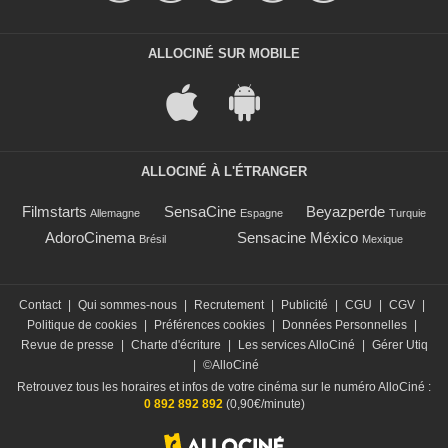
ALLOCINÉ SUR MOBILE
ALLOCINÉ À L'ÉTRANGER
Filmstarts
SensaCine
Beyazperde
Allemagne
Espagne
Turquie
AdoroCinema
Sensacine México
Brésil
Mexique
Contact
|
Qui sommes-nous
|
Recrutement
|
Publicité
|
CGU
|
CGV
|
Politique de cookies
|
Préférences cookies
|
Données Personnelles
|
Revue de presse
|
Charte d'écriture
|
Les services AlloCiné
|
Gérer Utiq
|
©AlloCiné
Retrouvez tous les horaires et infos de votre cinéma sur le numéro AlloCiné :
0 892 892 892
(0,90€/minute)