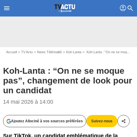
profil
menu
search
Accueil
TV Actu
News Télérealité
Koh-Lanta
Koh-Lanta : “On ne se moque pas”, changement de look pour un candidat
Koh-Lanta : “On ne se moque
pas”, changement de look pour
un candidat
14 mai 2026 à 14:00
Ajoutez Allociné à vos sources préférées
Suivez-nous
Partag
Sur TikTok, un candidat emblématique de la