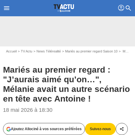
profil
menu
search
Accueil
TV Actu
News Télérealité
Mariés au premier regard Saison 10
Mariés au premier regard : "J’aurais aimé qu’on…", Mélanie avait un autre scénario en tête avec Antoine !
Mariés au premier regard :
"J’aurais aimé qu’on…",
Mélanie avait un autre scénario
en tête avec Antoine !
18 mai 2026 à 18:30
Ajoutez Allociné à vos sources préférées
Suivez-nous
Partag