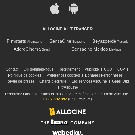
ALLOCINÉ À L'ÉTRANGER
Filmstarts
SensaCine
Beyazperde
Allemagne
Espagne
Turquie
AdoroCinema
Sensacine México
Brésil
Mexique
Contact
|
Qui sommes-nous
|
Recrutement
|
Publicité
|
CGU
|
CGV
|
Politique de cookies
|
Préférences cookies
|
Données Personnelles
|
Revue de presse
|
Charte d'écriture
|
Les services AlloCiné
|
Gérer Utiq
|
©AlloCiné
Retrouvez tous les horaires et infos de votre cinéma sur le numéro AlloCiné :
0 892 892 892
(0,90€/minute)