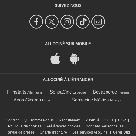
SUIVEZ-NOUS
ALLOCINÉ SUR MOBILE
ALLOCINÉ À L'ÉTRANGER
Filmstarts
SensaCine
Beyazperde
Allemagne
Espagne
Turquie
AdoroCinema
Sensacine México
Brésil
Mexique
Contact
|
Qui sommes-nous
|
Recrutement
|
Publicité
|
CGU
|
CGV
|
Politique de cookies
|
Préférences cookies
|
Données Personnelles
|
Revue de presse
|
Charte d'écriture
|
Les services AlloCiné
|
Gérer Utiq