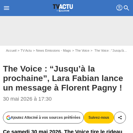
profil
menu
search
Accueil
TV Actu
News Emissions - Mags
The Voice
The Voice : “Jusqu’à la prochaine”, Lara Fabian lance un message à Florent Pagny !
The Voice : “Jusqu’à la
prochaine”, Lara Fabian lance
un message à Florent Pagny !
30 mai 2026 à 17:30
Ajoutez Allociné à vos sources préférées
Suivez-nous
Partag
Ce samedi 30 mai 2026, The Voice tire le rideau