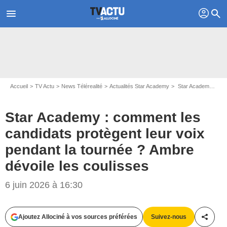
profil
menu
search
Accueil
TV Actu
News Télérealité
Actualités Star Academy
Star Academy : comment les candidats protègent leur voix pendant la tournée ? Ambre dévoile les coulisses
Star Academy : comment les
candidats protègent leur voix
pendant la tournée ? Ambre
dévoile les coulisses
6 juin 2026 à 16:30
Ajoutez Allociné à vos sources préférées
Suivez-nous
Partag