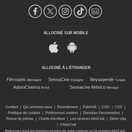
ALLOCINÉ SUR MOBILE
ALLOCINÉ À L'ÉTRANGER
Filmstarts
SensaCine
Beyazperde
Allemagne
Espagne
Turquie
AdoroCinema
Sensacine México
Brésil
Mexique
Contact
|
Qui sommes-nous
|
Recrutement
|
Publicité
|
CGU
|
CGV
|
Politique de cookies
|
Préférences cookies
|
Données Personnelles
|
Revue de presse
|
Charte d'écriture
|
Les services AlloCiné
|
Gérer Utiq
|
©AlloCiné
Retrouvez tous les horaires et infos de votre cinéma sur le numéro AlloCiné :