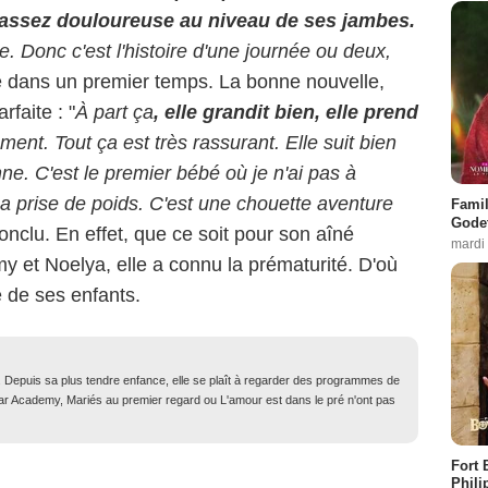
st assez douloureuse au niveau de ses jambes.
e. Donc c'est l'histoire d'une journée ou deux,
fié dans un premier temps. La bonne nouvelle,
rfaite : "
À part ça
, elle grandit bien, elle prend
ement. Tout ça est très rassurant. Elle suit bien
ne. C'est le premier bébé où je n'ai pas à
sa prise de poids. C'est une chouette aventure
Famil
Godet
 conclu. En effet, que ce soit pour son aîné
mardi
y et Noelya, elle a connu la prématurité. D'où
e de ses enfants.
. Depuis sa plus tendre enfance, elle se plaît à regarder des programmes de
Star Academy, Mariés au premier regard ou L'amour est dans le pré n'ont pas
Fort 
Phili