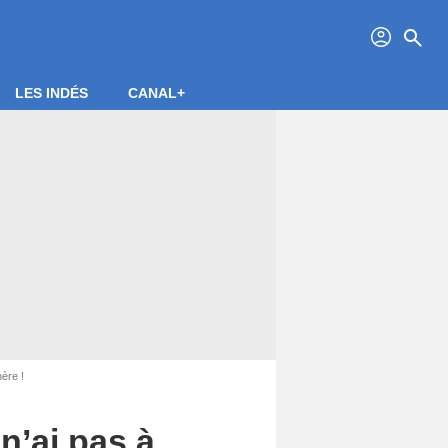
profil
search
LES INDÉS
CANAL+
ère !
n’ai pas à