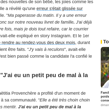
 des nouvelles de son bébé, les joies comme les
lle a révélé qu'une
erreur s'était glissée sur
le. "
Ma paperasse du matin. Il y a une erreur
onc sur notre nouveau livret de famille
.
J'ai déjà
fois, mais je dois tout refaire, car le courrier
avait-elle expliqué en story Instagram. Et le 1er
To
e rendre au rendez-vous des deux mois,
durant
nt être faits. "
J'y vais à reculons
", avait-elle
est bien passé comme la candidate l'a confié le
J'ai eu un petit peu de mal à la
Famil
aëtitia Provenchère a profité d'un moment de
poids
 à sa communauté. "
Elle a été très choin choin
conse
diman
us mentir.
J'ai eu un petit peu de mal à la