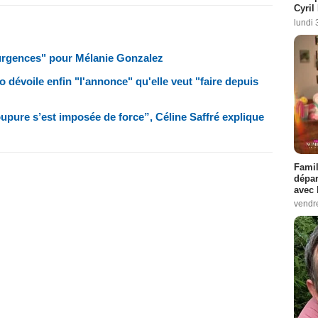
Cyril
lundi 
"urgences" pour Mélanie Gonzalez
dévoile enfin "l'annonce" qu'elle veut "faire depuis
pure s’est imposée de force”, Céline Saffré explique
Famil
dépar
avec 
vendre