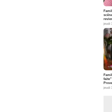
Famil
scéna
revie
jeudi 
Fami
faite
Prove
jeudi 