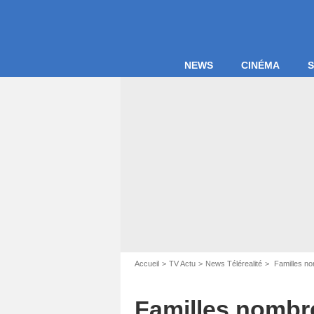
NEWS
CINÉMA
S
Accueil
TV Actu
News Télérealité
Familles nom
Familles nombre