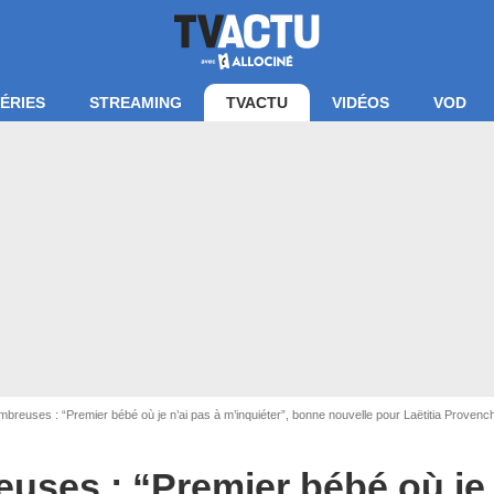
ÉRIES
STREAMING
TVACTU
VIDÉOS
VOD
breuses : “Premier bébé où je n’ai pas à m’inquiéter”, bonne nouvelle pour Laëtitia Provench
uses : “Premier bébé où je 