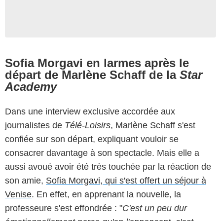
Sofia Morgavi en larmes après le
départ de Marlène Schaff de la
Star
Academy
Dans une interview exclusive accordée aux
journalistes de
Télé-Loisirs
, Marlène Schaff s'est
confiée sur son départ, expliquant vouloir se
consacrer davantage à son spectacle. Mais elle a
aussi avoué avoir été très touchée par la réaction de
son amie,
Sofia Morgavi, qui s'est offert un séjour à
Venise
. En effet, en apprenant la nouvelle, la
professeure s'est effondrée : "
C'est un peu dur
Capture d'écran Star Academy / TF1