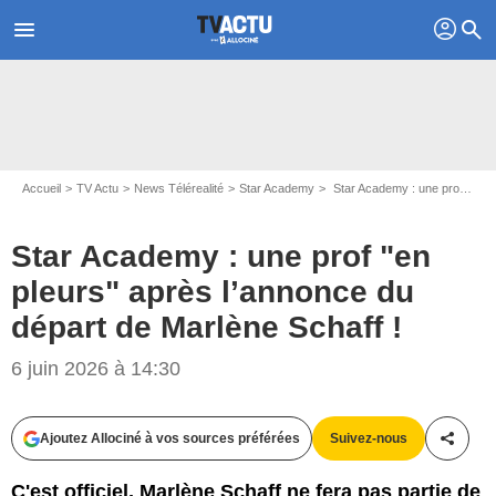
profil
menu
search
Accueil
TV Actu
News Télérealité
Star Academy
Star Academy : une prof "en pleurs" après l’annonce du départ de Marlène Schaff !
Star Academy : une prof "en
pleurs" après l’annonce du
départ de Marlène Schaff !
6 juin 2026 à 14:30
Ajoutez Allociné à vos sources préférées
Suivez-nous
Partag
C'est officiel, Marlène Schaff ne fera pas partie de