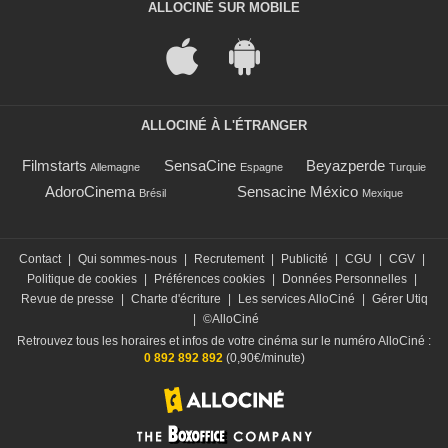
ALLOCINÉ SUR MOBILE
ALLOCINÉ À L'ÉTRANGER
Filmstarts
SensaCine
Beyazperde
Allemagne
Espagne
Turquie
AdoroCinema
Sensacine México
Brésil
Mexique
Contact
|
Qui sommes-nous
|
Recrutement
|
Publicité
|
CGU
|
CGV
|
Politique de cookies
|
Préférences cookies
|
Données Personnelles
|
Revue de presse
|
Charte d'écriture
|
Les services AlloCiné
|
Gérer Utiq
|
©AlloCiné
Retrouvez tous les horaires et infos de votre cinéma sur le numéro AlloCiné :
0 892 892 892
(0,90€/minute)