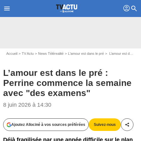
profil
menu
search
Accueil
TV Actu
News Télérealité
L'amour est dans le pré
L’amour est dans le pré : Perrine commence la semaine avec "des examens"
L’amour est dans le pré :
Perrine commence la semaine
avec "des examens"
8 juin 2026 à 14:30
Ajoutez Allociné à vos sources préférées
Suivez-nous
Partag
Déjà fragilisée par une année difficile sur le plan