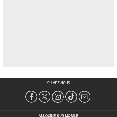
SUIVEZ-NOUS
ALLOCINÉ SUR MOBILE