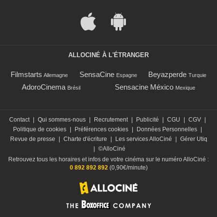
ALLOCINÉ À L'ÉTRANGER
Filmstarts
SensaCine
Beyazperde
Allemagne
Espagne
Turquie
AdoroCinema
Sensacine México
Brésil
Mexique
Contact
|
Qui sommes-nous
|
Recrutement
|
Publicité
|
CGU
|
CGV
|
Politique de cookies
|
Préférences cookies
|
Données Personnelles
|
Revue de presse
|
Charte d'écriture
|
Les services AlloCiné
|
Gérer Utiq
|
©AlloCiné
Retrouvez tous les horaires et infos de votre cinéma sur le numéro AlloCiné :
0 892 892 892
(0,90€/minute)