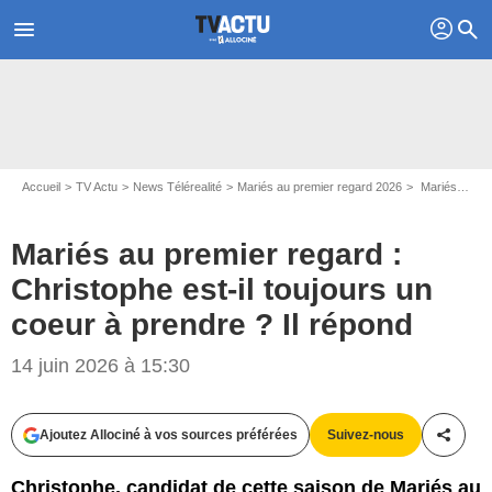
profil
menu
search
Accueil
TV Actu
News Télérealité
Mariés au premier regard 2026
Mariés au premier regard : Christophe est-il toujours un coeur à prendre ? Il répond
Mariés au premier regard :
Christophe est-il toujours un
coeur à prendre ? Il répond
14 juin 2026 à 15:30
Ajoutez Allociné à vos sources préférées
Suivez-nous
Partag
Christophe, candidat de cette saison de Mariés au